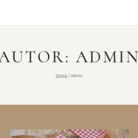
AUTOR: ADMI
Domů
/
admin