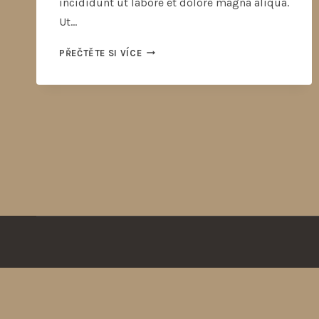
incididunt ut labore et dolore magna aliqua.
Ut…
PŘEČTĚTE SI VÍCE