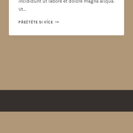
incididunt ut labore et dolore magna aliqua.
Ut…
PŘEČTĚTE SI VÍCE