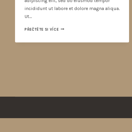
adipiscing elit, sed do eiusmod tempor
incididunt ut labore et dolore magna aliqua.
Ut…
PŘEČTĚTE SI VÍCE